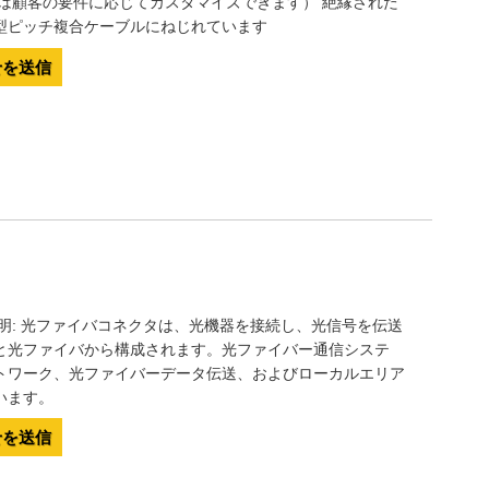
色は顧客の要件に応じてカスタマイズできます） 絶縁された
型ピッチ複合ケーブルにねじれています
せを送信
明: 光ファイバコネクタは、光機器を接続し、光信号を伝送
と光ファイバから構成されます。光ファイバー通信システ
トワーク、光ファイバーデータ伝送、およびローカルエリア
います。
せを送信