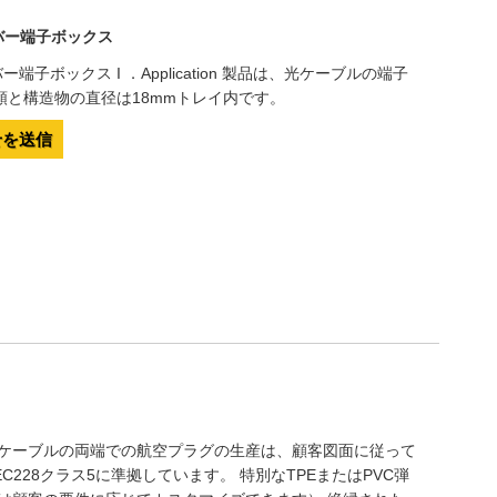
イバー端子ボックス
ー端子ボックス I ．Application 製品は、光ケーブルの端子
類と構造物の直径は18mmトレイ内です。
せを送信
ルケーブルの両端での航空プラグの生産は、顧客図面に従って
/ IEC228クラス5に準拠しています。 特別なTPEまたはPVC弾