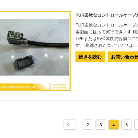
PUR柔軟なコントロールケーブ
PUR柔軟なコントロールケーブ
客図面に従って実行できます 構造 V
TPEまたはPVC弾性混合物コ
す） 絶縁されたコアワイヤは
続きを読む
お問い合わ
...
2
3
4
5