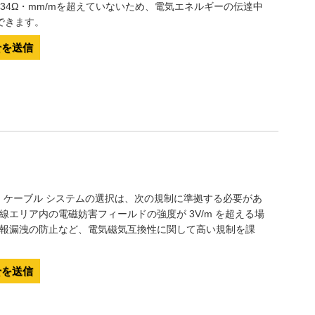
0234Ω・mm/mを超えていないため、電気エネルギーの伝達中
できます。
せを送信
C シールド ケーブル システムの選択は、次の規制に準拠する必要があ
配線エリア内の電磁妨害フィールドの強度が 3V/m を超える場
や情報漏洩の防止など、電気磁気互換性に関して高い規制を課
せを送信