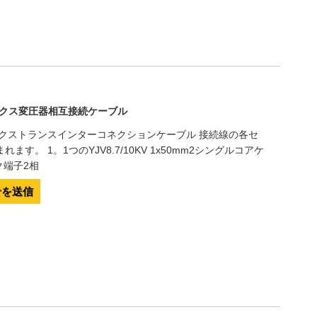
ボックス変圧器相互接続ケーブル
ックストランスインターコネクションケーブル 接続線の各セ
す。 1。1つのYJV8.7/10KV 1x50mm2シングルコアケ
ク端子2相
せを送信