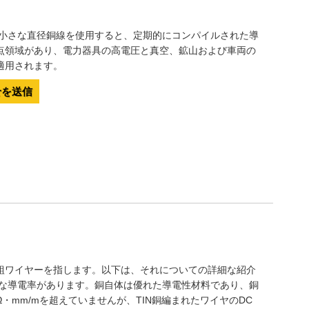
Live
の小さな直径銅線を使用すると、定期的にコンパイルされた導
点領域があり、電力器具の高電圧と真空、鉱山および車両の
適用されます。
せを送信
組ワイヤーを指します。以下は、それについての詳細な紹介
好な導電率があります。銅自体は優れた導電性材料であり、銅
2Ω・mm/mを超えていませんが、TIN銅編まれたワイヤのDC