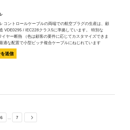
ル
ル コントロールケーブルの両端での航空プラグの生産は、顧
DE0295 / IEC228クラス5に準拠しています。 特別な
アワイヤー断熱 （色は顧客の要件に応じてカスタマイズできま
、最適な配置で小型ピッチ複合ケーブルにねじれています
せを送信
6
...
7