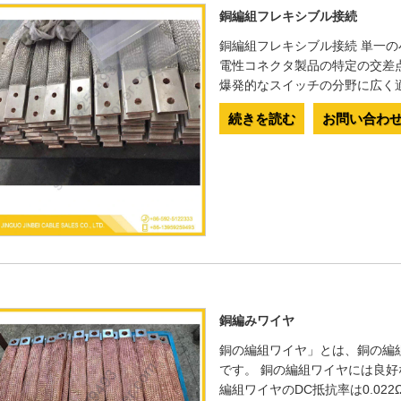
銅編組フレキシブル接続
銅編組フレキシブル接続 単一
電性コネクタ製品の特定の交差
爆発的なスイッチの分野に広く
続きを読む
お問い合わ
銅編みワイヤ
銅の編組ワイヤ」とは、銅の編
です。 銅の編組ワイヤには良
編組ワイヤのDC抵抗率は0.02